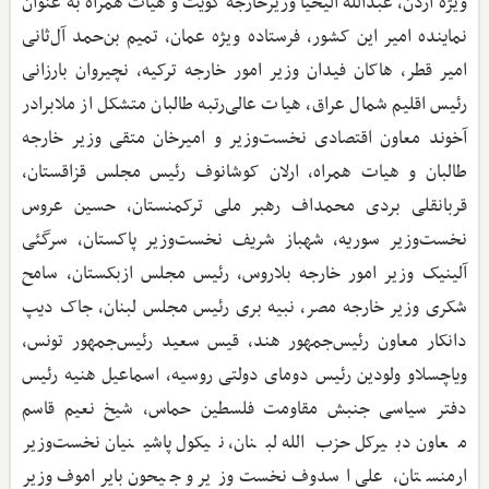
ویژه اردن، عبدالله الیحیا وزیرخارجه کویت و هیات همراه به عنوان
نماینده امیر این کشور، فرستاده ویژه عمان، تمیم بن‌حمد آل‌ثانی
امیر قطر، هاکان فیدان وزیر امور خارجه ترکیه، نچیروان بارزانی
رئیس اقلیم شمال عراق، هیات عالی‌رتبه طالبان متشکل از ملابرادر
آخوند معاون اقتصادی نخست‌وزیر و امیرخان متقی وزیر خارجه
طالبان و هیات همراه، ارلان کوشانوف رئیس مجلس قزاقستان،
قربانقلی بردی محمداف رهبر ملی ترکمنستان، حسین عروس
نخست‌وزیر سوریه، شهباز شریف نخست‌وزیر پاکستان، سرگئی
آلینیک وزیر امور خارجه بلاروس، رئیس مجلس ازبکستان، سامح
شکری وزیر خارجه مصر، نبیه بری رئیس مجلس لبنان، جاک دیپ
دانکار معاون رئیس‌جمهور هند، قیس سعید رئیس‌جمهور تونس،
ویاچسلاو ولودین رئیس دومای دولتی روسیه، اسماعیل هنیه رئیس
دفتر سیاسی جنبش مقاومت فلسطین حماس، شیخ نعیم قاسم
معاون دبیرکل حزب‌الله لبنان، نیکول پاشینیان نخست‌وزیر
ارمنستان، علی اسدوف نخست‌وزیر و جیحون بایراموف وزیر