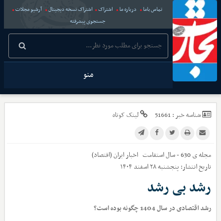
تماس باما
درباره ما
اشتراک
اشتراک نسخه دیجیتال
آرشیو مجلات
جستجوی پیشرفته
منو
شناسه خبر :
51661
لینک کوتاه
مجله ی 630 - سال استقامت
اخبار
ایران (اقتصاد)
تاریخ انتشار:
پنجشنبه ۲۸ اسفند ۱۴۰۴
رشد بی رشد
رشد اقتصادی در سال 1404 چگونه بوده است؟