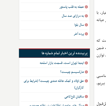
حمله به قلب پاستور
ار، با
به درازای صد سال
میانه
سال بلوا
پرده آخر
فت که
ت ضمن
پربیننده ترین اخبار تمام شماره ها
 توازن
اینجا تهران است، قسمت بازار اسلحه
مارکسیسم چیست؟
ناسبی
حق اولاد و کمک عائله مندی چیست؟ (شرایط برای
بریم،
کارگران)
ساقیانِ تلخ‌کامی
بل‌قبول
ویژگی‌های ماموران اطلاعات در نظام جمهوری