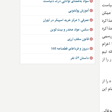
سواد به‌معنای توانایی درک دنیاست
سیاست
آموزش پولشویی
 ممکن
معرفی 5 مرکز خرید اسپیکر در تهران
ذاکره
ذاکره
سکس، مواد مخدر و بیت‌کوین
ررسمی
قانون سقف ارزی
اعزام
دیروز و فرداهای قطعنامه 598
ه تیم
داستان ۵۳ نفر
را از
را از
م این
وعاتی