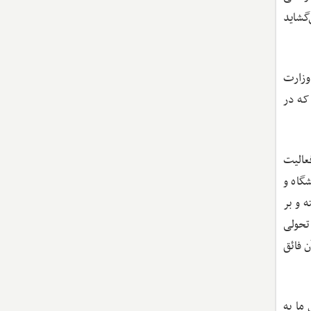
گشاید
وزارت
 راه ارتباطی که در
عالیت
شگاه و
 و بر
تحولی
 فائق
 ما به