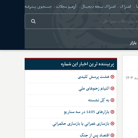
ا
اشتراک
اشتراک نسخه دیجیتال
آرشیو مجلات
جستجوی پیشرفته
بازار
پربیننده ترین اخبار این شماره
هشت پرسش کلیدی
التیام زخم‌های ملی
به گِل نشسته
بازارهای 1405 در سه سناریو
بازسازی عمرانی یا بازسازی حکمرانی
اقتصاد پس از جنگ