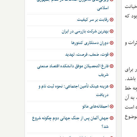
خیانت
اسلامی
ود که
رقابت بر سر کیفیت
بهترین شرکت بازرسی در ایران
رات و
دوران دستکاری کنتورها
قوت، ضعف، فرصت، تهدید
فارغ التحصیلان موفق دانشکده اقتصاد صنعتی
 برای
شریف
باشد.
هزینه عینک تأمین اجتماعی: نحوه ثبت نام و
چه خط
دریافت
به آن
احمقانه‌های مائو
ه است
موضوع
جهش آلمان پس از جنگ جهانی دوم چگونه شروع
شد؟