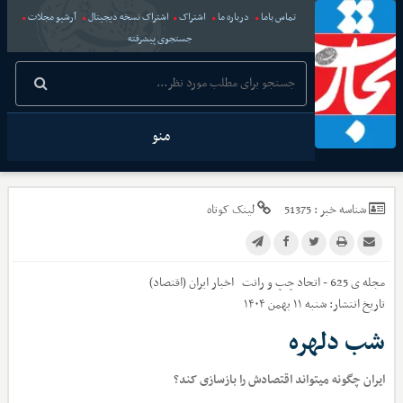
تماس باما
درباره ما
اشتراک
اشتراک نسخه دیجیتال
آرشیو مجلات
جستجوی پیشرفته
منو
شناسه خبر :
51375
لینک کوتاه
مجله ی 625 - اتحاد چپ و رانت
اخبار
ایران (اقتصاد)
تاریخ انتشار:
شنبه ۱۱ بهمن ۱۴۰۴
شب دلهره
ایران چگونه می‏تواند اقتصادش را بازسازی کند؟