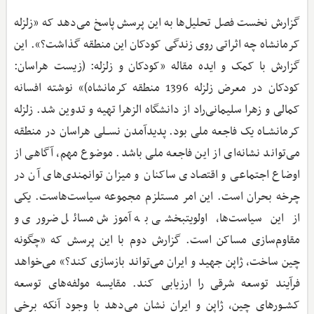
گزارش نخست فصل تحلیل‌ها به این پرسش پاسخ می‌دهد که «زلزله
کرمانشاه چه اثراتی روی زندگی کودکان این منطقه گذاشت؟». این
گزارش با کمک و ایده مقاله «کودکان و زلزله: (زیست هراسان:
کودکان در معرض زلزله 1396 منطقه کرمانشاه)» نوشته افسانه
کمالی و زهرا سلیمانی‌راد از دانشگاه الزهرا تهیه و تدوین شد. زلزله
کرمانشــاه یک فاجعه ملی بود. پدیدآمدن نســلی هراسان در منطقه
می‌تواند نشانه‌ای از این فاجعه ملی باشد. موضوع مهم، آگاهی از
اوضاع اجتماعی و اقتصادی ساکنان و میزان توانمندی‌های آن در
چرخه بحران است. این امر مستلزم مجموعه سیاست‌هاست. یکی
از این سیاست‌ها، اولویت‎بخشی به آموزش مسائل ضروری و
مقاوم‌سازی مساکن است. گزارش دوم با این پرسش که «چگونه
چین ساخت، ژاپن جهید و ایران می‌تواند بازسازی کند؟» می‌خواهد
فرآیند توسعه شرقی را ارزیابی کند. مقایسه مولفه‌های توسعه
کشــورهای چین، ژاپن و ایران نشان می‌دهد با وجود آنکه برخی