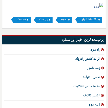
اقتصاد ایران
نیمه
روایت
نخست
پربیننده ترین اخبار این شماره
راه سوم
اثرات کاهش زادوولد
زخم ناسور
تعادل ناکارآمد
سقوط ستون عقلانیت
ارکستر ناکوک
نیمه دوم