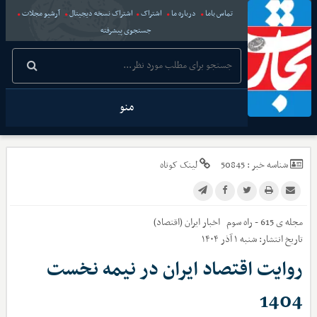
تماس باما
درباره ما
اشتراک
اشتراک نسخه دیجیتال
آرشیو مجلات
جستجوی پیشرفته
منو
شناسه خبر :
50845
لینک کوتاه
مجله ی 615 - راه سوم
اخبار
ایران (اقتصاد)
تاریخ انتشار:
شنبه ۱ آذر ۱۴۰۴
روایت اقتصاد ایران در نیمه نخست
1404