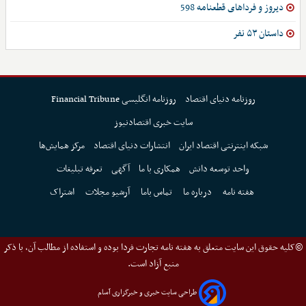
دیروز و فرداهای قطعنامه 598
داستان ۵۳ نفر
روزنامه دنیای اقتصاد
روزنامه انگلیسی Financial Tribune
سایت خبری اقتصادنیوز
شبکه اینترنتی اقتصاد ایران
انتشارات دنیای اقتصاد
مرکز همایش‌ها
واحد توسعه دانش
همکاری با ما
آگهی
تعرفه تبلیغات
هفته نامه
درباره ما
تماس باما
آرشیو مجلات
اشتراک
©کلیه حقوق این سایت متعلق به هفته نامه تجارت فردا بوده و استفاده از مطالب آن، با ذکر
منبع آزاد است.
طراحی سایت خبری و خبرگزاری آسام