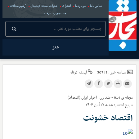
تماس باما
درباره ما
اشتراک
اشتراک نسخه دیجیتال
آرشیو مجلات
جستجوی پیشرفته
منو
شناسه خبر :
50743
لینک کوتاه
مجله ی 614 - ضد زن
اخبار
ایران (اقتصاد)
تاریخ انتشار:
شنبه ۱۷ آبان ۱۴۰۴
اقتصاد خشونت