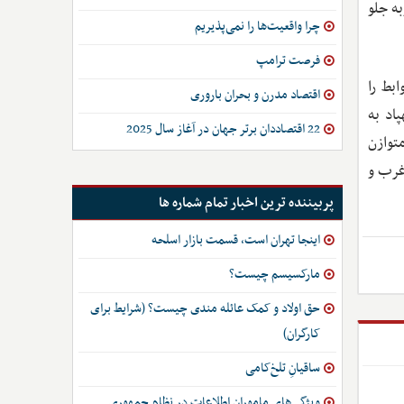
ه جلو
چرا واقعیت‌­ها را نمی‌پذیریم
فرصت ترامپ
بط را
اقتصاد مدرن و بحران باروری
اد به
22 اقتصاددان برتر جهان در آغاز سال 2025
توازن
غرب و
پربیننده ترین اخبار تمام شماره ها
اینجا تهران است، قسمت بازار اسلحه
مارکسیسم چیست؟
حق اولاد و کمک عائله مندی چیست؟ (شرایط برای
کارگران)
ساقیانِ تلخ‌کامی
ویژگی‌های ماموران اطلاعات در نظام جمهوری