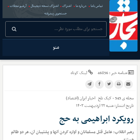
تماس باما
درباره ما
اشتراک
اشتراک نسخه دیجیتال
آرشیو مجلات
جستجوی پیشرفته
منو
شناسه خبر :
46856
لینک کوتاه
مجله ی 545 - کیک تلخ
اخبار
ایران (اقتصاد)
تاریخ انتشار:
شنبه ۲۲ اردیبهشت ۱۴۰۳
رویکرد ابراهیمی به حج
رهبر انقلاب: عامل قتل مسلمانان و آواره کردن آنها و پشتیبان آن، هر دو ظالم
هستند