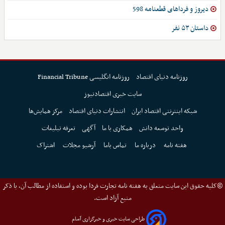
دیروز و فرداهای قطعنامه 598
داستان ۵۳ نفر
روزنامه دنیای اقتصاد
روزنامه انگلیسی Financial Tribune
سایت خبری اقتصادنیوز
شبکه اینترنتی اقتصاد ایران
انتشارات دنیای اقتصاد
مرکز همایش‌ها
واحد توسعه دانش
همکاری با ما
آگهی
تعرفه تبلیغات
هفته نامه
درباره ما
تماس باما
آرشیو مجلات
اشتراک
©کلیه حقوق این سایت متعلق به هفته نامه تجارت فردا بوده و استفاده از مطالب آن، با ذکر
منبع آزاد است.
طراحی سایت خبری و خبرگزاری آسام