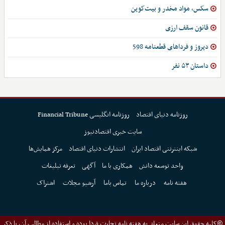
سکس، مواد مخدر و بیت‌کوین
قانون سقف ارزی
دیروز و فرداهای قطعنامه 598
داستان ۵۳ نفر
روزنامه دنیای اقتصاد
روزنامه انگلیسی Financial Tribune
سایت خبری اقتصادنیوز
شبکه اینترنتی اقتصاد ایران
انتشارات دنیای اقتصاد
مرکز همایش‌ها
واحد توسعه دانش
همکاری با ما
آگهی
تعرفه تبلیغات
هفته نامه
درباره ما
تماس باما
آرشیو مجلات
اشتراک
©کلیه حقوق این سایت متعلق به هفته نامه تجارت فردا بوده و استفاده از مطالب آن، با ذکر