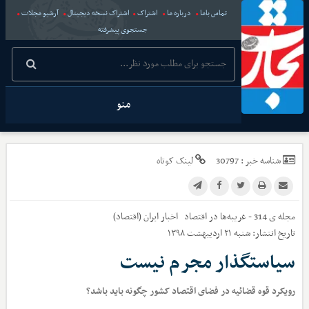
تماس باما
درباره ما
اشتراک
اشتراک نسخه دیجیتال
آرشیو مجلات
جستجوی پیشرفته
منو
شناسه خبر :
30797
لینک کوتاه
مجله ی 314 - غریبه‌ها در اقتصاد
اخبار
ایران (اقتصاد)
تاریخ انتشار:
شنبه ۲۱ اردیبهشت ۱۳۹۸
سیاستگذار مجرم نیست
رویکرد قوه قضائیه در فضای اقتصاد کشور چگونه باید باشد؟