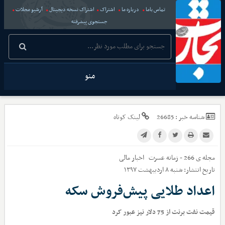
تماس باما
درباره ما
اشتراک
اشتراک نسخه دیجیتال
آرشیو مجلات
جستجوی پیشرفته
منو
شناسه خبر :
26685
لینک کوتاه
مجله ی 266 - زمانه عسرت
اخبار
مالی
تاریخ انتشار:
شنبه ۸ اردیبهشت ۱۳۹۷
اعداد طلایی پیش‌فروش سکه
قیمت نفت برنت از 75 دلار نیز عبور کرد