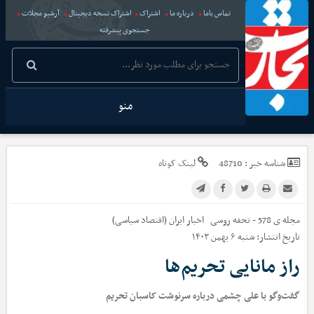
تماس باما
درباره ما
اشتراک
اشتراک نسخه دیجیتال
آرشیو مجلات
جستجوی پیشرفته
منو
شناسه خبر :
48710
لینک کوتاه
مجله ی 578 - تحفه روسی
اخبار
ایران (اقتصاد سیاسی)
تاریخ انتشار:
شنبه ۶ بهمن ۱۴۰۳
راز مانایی تحریم‌ها
گفت‌وگو با علی چشمی درباره سرنوشت کاسبان تحریم