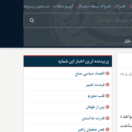
ا
اشتراک
اشتراک نسخه دیجیتال
آرشیو مجلات
جستجوی پیشرفته
بازار
پربیننده ترین اخبار این شماره
اقتصاد سیاسی صلح
فرصت تغییر
قلب متورم
پس از طوفان
واهد»
قدرت ندانستن
شناخت
عصر معلمان راهبر