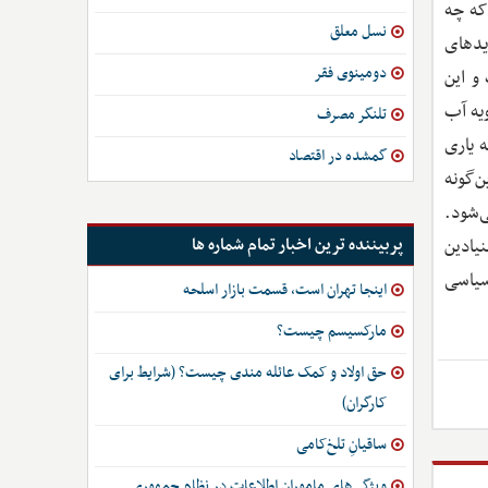
که چه
نسل معلق
د‌های
دومینوی فقر
و این
یه آب
تلنگر مصرف
 یاری
گمشده در اقتصاد
ن‌گونه
‌شود.
پربیننده ترین اخبار تمام شماره ها
یادین
سیاسی
اینجا تهران است، قسمت بازار اسلحه
مارکسیسم چیست؟
حق اولاد و کمک عائله مندی چیست؟ (شرایط برای
کارگران)
ساقیانِ تلخ‌کامی
ویژگی‌های ماموران اطلاعات در نظام جمهوری