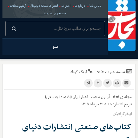
تماس باما
درباره ما
اشتراک
اشتراک نسخه دیجیتال
آرشیو مجلات
جستجوی پیشرفته
منو
شناسه خبر :
51917
لینک کوتاه
مجله ی 636 - آزمون سخت
اخبار
ایران (اقتصاد اجتماعی)
تاریخ انتشار:
شنبه ۳۰ خرداد ۱۴۰۵
اینفوگرافیک
کتاب‌های صنعتی انتشارات دنیای