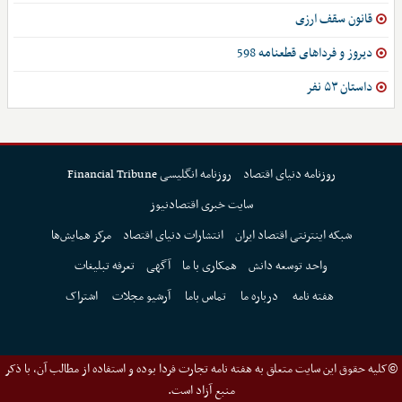
قانون سقف ارزی
دیروز و فرداهای قطعنامه 598
داستان ۵۳ نفر
روزنامه دنیای اقتصاد
روزنامه انگلیسی Financial Tribune
سایت خبری اقتصادنیوز
شبکه اینترنتی اقتصاد ایران
انتشارات دنیای اقتصاد
مرکز همایش‌ها
واحد توسعه دانش
همکاری با ما
آگهی
تعرفه تبلیغات
هفته نامه
درباره ما
تماس باما
آرشیو مجلات
اشتراک
©کلیه حقوق این سایت متعلق به هفته نامه تجارت فردا بوده و استفاده از مطالب آن، با ذکر
منبع آزاد است.