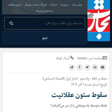
تماس باما
درباره ما
اشتراک
اشتراک نسخه دیجیتال
آرشیو مجلات
جستجوی پیشرفته
منو
شناسه خبر :
50806
لینک کوتاه
مجله ی 615 - راه سوم
اخبار
ایران (اقتصاد اجتماعی)
تاریخ انتشار:
شنبه ۱ آذر ۱۴۰۴
سقوط ستون عقلانیت
طبقه متوسط چه روزهایی را از سر می‌گذراند؟