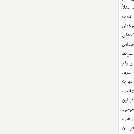
مثلاً
که به
مخوان
لأهای
احساس
 شرایط
ی رفع
 سوم،
ها به
وانین،
وانین
ت‌های موجود
 حال،
ع این