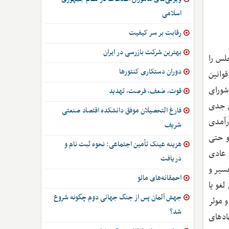
اسلامی
رقابت بر سر کیفیت
بهترین شرکت بازرسی در ایران
لس را
دوران دستکاری کنتورها
وانین
شورای
قوت، ضعف، فرصت، تهدید
ی جدی
فارغ التحصیلان موفق دانشکده اقتصاد صنعتی
ارآمدی
شریف
و حتی
هزینه عینک تأمین اجتماعی: نحوه ثبت نام و
 عادی
دریافت
فسیر و
احمقانه‌های مائو
غو یا
جهش آلمان پس از جنگ جهانی دوم چگونه شروع
 موثر
شد؟
ادهای