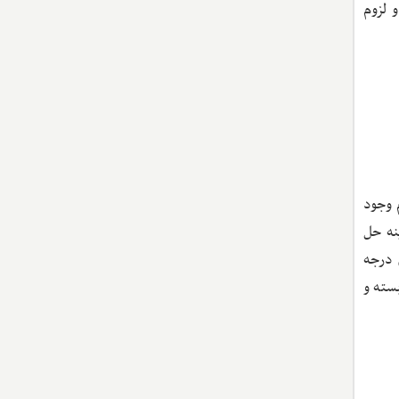
 لزوم
 وجود
نه حل
 درجه
سته و