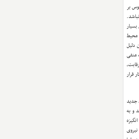
وس بر
باشد.
بسیار
 محیط
 دلیل
ت منفی
قابت،
 قرار
ط جدید
 و به
نگیزه
 نیروی