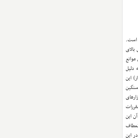
ر است.
 بالای
موانع
، اغلب به دلیل
از) این
سنگین
ارهای
قررات
ن این
انعطاف
ر این