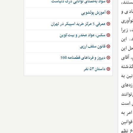
سواد به‌معنای توانایی درک دنیاست
ستند،
ادی و
آموزش پولشویی
وآوری
معرفی 5 مرکز خرید اسپیکر در تهران
 زیرا
سکس، مواد مخدر و بیت‌کوین
. این
قانون سقف ارزی
ل این
 آقای
دیروز و فرداهای قطعنامه 598
گذشته
داستان ۵۳ نفر
ین به
ه‌های
وانند
ن است
امر به
وانین
ع نظم