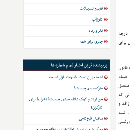
تقبیح تسهیلات
کلوزآپ
فقر و رفاه
 درجه
چتری برای همه
 برای
پربیننده ترین اخبار تمام شماره ها
با این حال موسی غنی‌نژاد، اقتصاددان، در واکنش به سخنان رئیس مجلس شورای اسلامی که اخیراً گفته «امروز بیش از ۱۲ هزار و ۵۰۰ قانون
 فساد
اینجا تهران است، قسمت بازار اسلحه
 معضل
مارکسیسم چیست؟
نی که
حق اولاد و کمک عائله مندی چیست؟ (شرایط برای
س قوه مقننه ماموریت احصا، اصلاح یا حذف بیش از ۸۳۰۰ قانون زائد و
کارگران)
البته
ساقیانِ تلخ‌کامی
 رئیس
ویژگی‌های ماموران اطلاعات در نظام جمهوری