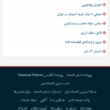
آموزش پولشویی
معرفی 5 مرکز خرید اسپیکر در تهران
سکس، مواد مخدر و بیت‌کوین
قانون سقف ارزی
دیروز و فرداهای قطعنامه 598
داستان ۵۳ نفر
روزنامه دنیای اقتصاد
روزنامه انگلیسی Financial Tribune
سایت خبری اقتصادنیوز
شبکه اینترنتی اقتصاد ایران
انتشارات دنیای اقتصاد
مرکز همایش‌ها
واحد توسعه دانش
همکاری با ما
آگهی
تعرفه تبلیغات
هفته نامه
درباره ما
تماس باما
آرشیو مجلات
اشتراک