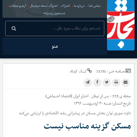
تماس باما
درباره ما
اشتراک
اشتراک نسخه دیجیتال
آرشیو مجلات
جستجوی پیشرفته
منو
شناسه خبر :
21731
لینک کوتاه
مجله ی 223 - پس از توفان
اخبار
ایران (اقتصاد اجتماعی)
تاریخ انتشار:
شنبه ۳۰ اردیبهشت ۱۳۹۶
داود سوری توان بخش مسکن در پیشرانی رشد اقتصادی را ارزیابی می‌کند
مسکن گزینه مناسب نیست