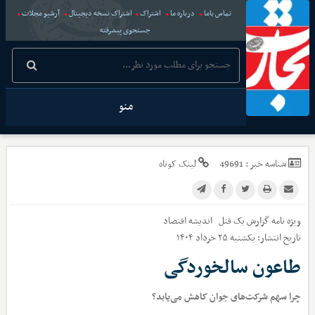
تماس باما
درباره ما
اشتراک
اشتراک نسخه دیجیتال
آرشیو مجلات
جستجوی پیشرفته
منو
شناسه خبر :
49691
لینک کوتاه
ویژه نامه گزارش یک قتل
اندیشه اقتصاد
تاریخ انتشار:
یکشنبه ۲۵ خرداد ۱۴۰۴
طاعون سالخوردگی
چرا سهم شرکت‌های جوان کاهش می‌یابد؟