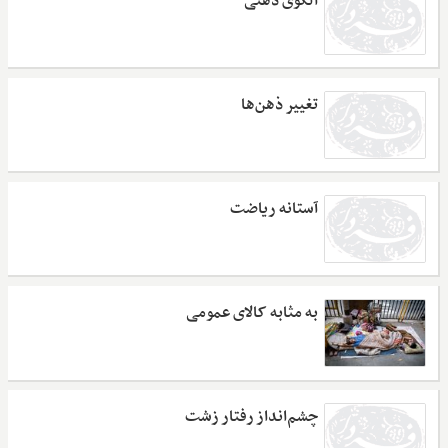
الگوی ذهنی
تغییر ذهن‌ها
آستانه ریاضت
به مثابه کالای عمومی
چشم‌انداز رفتار زشت