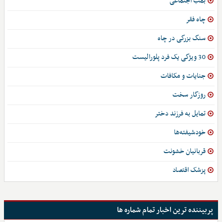
بمب اجتماعی
چاه فقر
سنگ بزرگی در چاه
30 ویژگی یک فرد پلورالیست
جنایات و مکافات
روزگار سخت
تمایل به فرزند دختر
خودشیفته‌ها
قربانیان خشونت
پزشک اقتصاد
پربیننده ترین اخبار تمام شماره ها