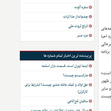
سفره آلوده
چشم‌انداز مذاکرات
تاراج ثروت ملی
ه‌های
مزد صبر
 دوباره احیا
رمالی
 این مورد می‌توان به تسهیلات اعتباری بازار اولیه و ثانویه شرکت‌ها (به اختصار PMCCF و SMCCF)، برنامه
پربیننده ترین اخبار تمام شماره ها
اینجا تهران است، قسمت بازار اسلحه
 است»
مارکسیسم چیست؟
 ظهور
حق اولاد و کمک عائله مندی چیست؟ (شرایط برای
 سایر
کارگران)
 چیست
ساقیانِ تلخ‌کامی
ویژگی‌های ماموران اطلاعات در نظام جمهوری