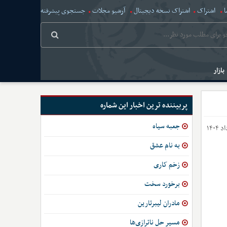
ا
اشتراک
اشتراک نسخه دیجیتال
آرشیو مجلات
جستجوی پیشرفته
بازار
پربیننده ترین اخبار این شماره
جعبه سیاه
به نام عشق
زخم‌ کاری
برخورد سخت
مادران لیبرتارین
مسیر حل ناترازی‌ها