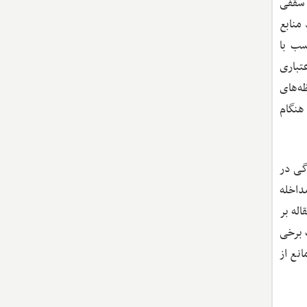
گری و حذف بنگاه‌های پرریسک برای سطح معینی از نرخ بهره اعتماد کند، همانند MSLP در بحران کووید ۱9؛ MSLP سقفی
منابع
PM و SMCCF سقف‌هایی متناسب با
عتباری
ه‌های
هنگام
کنندگی در
ند. مداخله
اله بر
 برخی
انع از