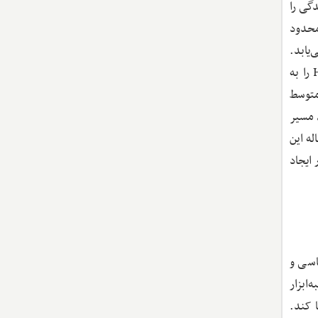
دگی را
محدود
یابد.
در الگوی کالیبره‌شده مقاله، افزایش حمایت اعتباری از صفر تا ۳۰ درصد (GDP) حتی 10 سال پس از بحران، سهم بنگاه‌های نوع H را به
متوسط
 مسیر
له این
ایجاد
اسی و
ابزار
 کند.