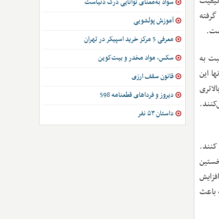
کیفیت
سواد به‌معنای توانایی درک دنیاست
گرفته
آموزش پولشویی
است.
معرفی 5 مرکز خرید اسپیکر در تهران
ح خانوارها نسبت به
سکس، مواد مخدر و بیت‌کوین
ا این
قانون سقف ارزی
س انجام می‌دهند. شرکت‌های نوع H بهره‌وری بالاتری
دیروز و فرداهای قطعنامه 598
‌کنند.
داستان ۵۳ نفر
 کنند.
 L ارزش بیشتری دارد. نخستین
 را افزایش
مین عامل است که باعث