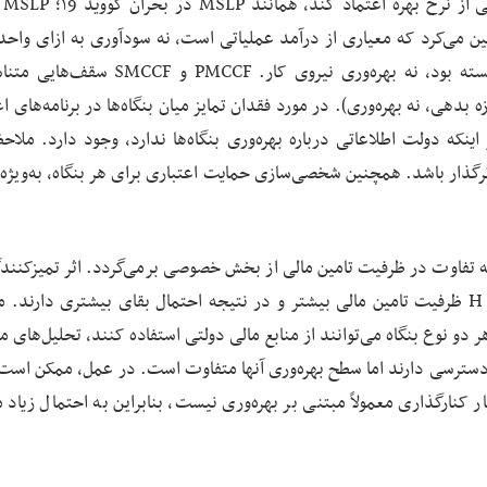
در غربال
یین می‌کرد که معیاری از درآمد عملیاتی است، نه سودآوری به ازای واحد 
مصرف‌شده. در PPP سقف وام به حقوق و دستمزد وابسته بود، نه بهره‌وری نیروی کار. CCF
 بدهی، نه بهره‌وری). در مورد فقدان تمایز میان بنگاه‌ها در برنامه‌های ا
ه دولت اطلاعاتی درباره بهره‌وری بنگاه‌ها ندارد، وجود دارد. ملاحظ
ثرگذار باشد. همچنین شخصی‌سازی حمایت اعتباری برای هر بنگاه، به‌ویژه 
طور خلاصه، تفاوت بهره‌وری میان بنگاه‌های نوع H و L به تفاوت در ظرفیت تامین مالی از بخش خصوصی برمی‌گردد. اثر تمیز
بحران‌ها از این واقعیت ناشی می‌شود که شرکت‌های نوع H ظرفیت تامین مالی بیشتر و در نتیجه احتمال بقای بیشتری دار
 دو نوع بنگاه می‌توانند از منابع مالی دولتی استفاده کنند، تحلیل‌های مق
بع دسترسی دارند اما سطح بهره‌وری آنها متفاوت است. در عمل، ممکن است
 کنارگذاری معمولاً مبتنی بر بهره‌وری نیست، بنابراین به احتمال زیاد م