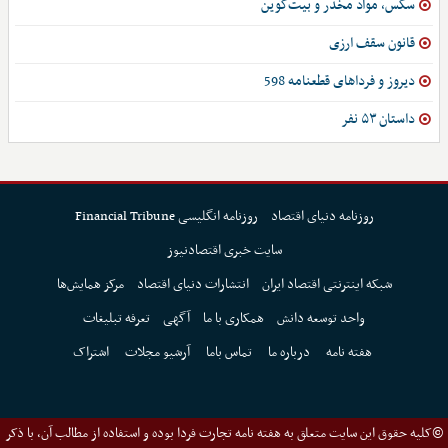
سکس، مواد مخدر و بیت‌کوین
قانون سقف ارزی
دیروز و فرداهای قطعنامه 598
داستان ۵۳ نفر
روزنامه دنیای اقتصاد
روزنامه انگلیسی Financial Tribune
سایت خبری اقتصادنیوز
شبکه اینترنتی اقتصاد ایران
انتشارات دنیای اقتصاد
مرکز همایش‌ها
واحد توسعه دانش
همکاری با ما
آگهی
تعرفه تبلیغات
هفته نامه
درباره ما
تماس باما
آرشیو مجلات
اشتراک
©کلیه حقوق این سایت متعلق به هفته نامه تجارت فردا بوده و استفاده از مطالب آن، با ذکر