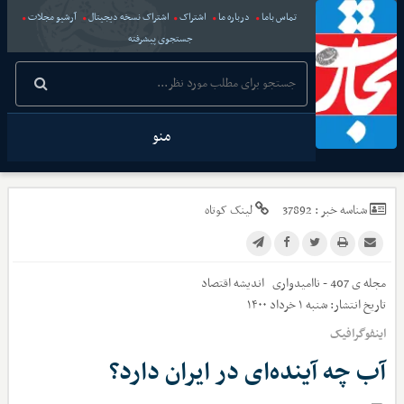
تماس باما
درباره ما
اشتراک
اشتراک نسخه دیجیتال
آرشیو مجلات
جستجوی پیشرفته
منو
شناسه خبر :
37892
لینک کوتاه
مجله ی 407 - ناامیدواری
اندیشه اقتصاد
تاریخ انتشار:
شنبه ۱ خرداد ۱۴۰۰
اینفوگرافیک
آب چه آینده‌ای در ایران دارد؟