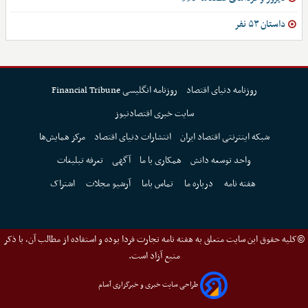
داستان ۵۳ نفر
روزنامه دنیای اقتصاد
روزنامه انگلیسی Financial Tribune
سایت خبری اقتصادنیوز
شبکه اینترنتی اقتصاد ایران
انتشارات دنیای اقتصاد
مرکز همایش‌ها
واحد توسعه دانش
همکاری با ما
آگهی
تعرفه تبلیغات
هفته نامه
درباره ما
تماس باما
آرشیو مجلات
اشتراک
©کلیه حقوق این سایت متعلق به هفته نامه تجارت فردا بوده و استفاده از مطالب آن، با ذکر
منبع آزاد است.
طراحی سایت خبری و خبرگزاری آسام