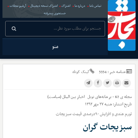
تماس باما
درباره ما
اشتراک
اشتراک نسخه دیجیتال
آرشیو مجلات
جستجوی پیشرفته
منو
شناسه خبر :
5354
لینک کوتاه
مجله ی 62 - بر شانه‌های نوبل
اخبار
بین الملل (سیاست)
تاریخ انتشار:
شنبه ۲۷ مهر ۱۳۹۲
تورم هندی و افزایش ۹۰درصدی قیمت سبزیجات
سبزیجات گران