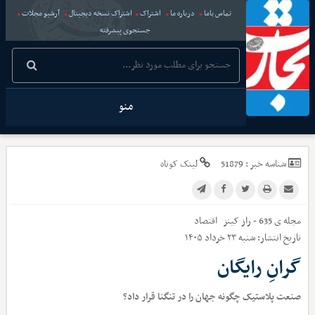
تماس باما
درباره ما
اشتراک
اشتراک نسخه دیجیتال
آرشیو مجلات
جستجوی پیشرفته
منو
شناسه خبر :
51879
لینک کوتاه
مجله ی 635 - راز کینز
اقتصاد
تاریخ انتشار:
شنبه ۲۳ خرداد ۱۴۰۵
گرانِ رایگان
صنعت پلاستیک چگونه جهان را در تنگنا قرار داد؟