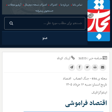
تماس باما
درباره ما
اشتراک
اشتراک نسخه دیجیتال
آرشیو مجلات
جستجوی پیشرفته
منو
شناسه خبر :
51825
لینک کوتاه
مجله ی 634 - جنگ اعصاب
اقتصاد
تاریخ انتشار:
شنبه ۱۶ خرداد ۱۴۰۵
اینفوگرافیک
اقتصاد فراموشی