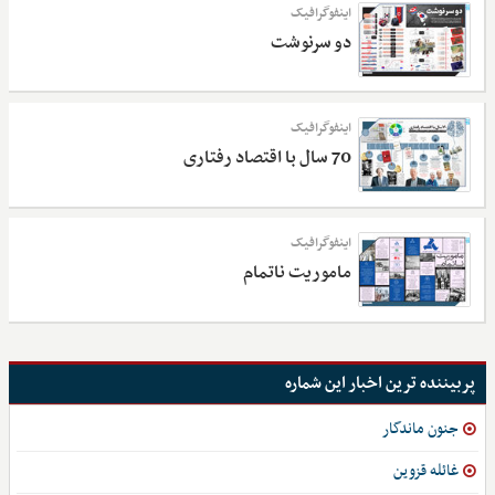
اینفوگرافیک
دو سرنوشت
اینفوگرافیک
70 سال با اقتصاد رفتاری
اینفوگرافیک
ماموریت ناتمام
پربیننده ترین اخبار این شماره
جنون ماندگار
غائله قزوین