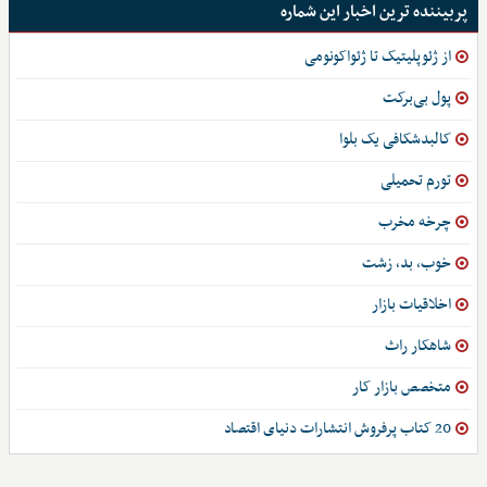
پربیننده ترین اخبار این شماره
از ژئوپلیتیک تا ژئواکونومی
پول بی‌برکت
کالبدشکافی یک بلوا
تورم تحمیلی
چرخه مخرب
خوب، بد، زشت
اخلاقیات بازار
شاهکار راث
متخصص بازار کار
20 کتاب پرفروش انتشارات دنیای اقتصاد