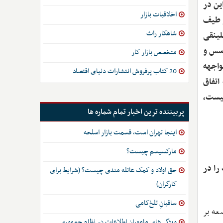
ین در
اخلاقیات بازار
ر طیف
شاهکار راث
لینقی
وسس و
متخصص بازار کار
واجهه
20 کتاب پرفروش انتشارات دنیای اقتصاد
اتفاق
نیست،
پربیننده ترین اخبار تمام شماره ها
اینجا تهران است، قسمت بازار اسلحه
مارکسیسم چیست؟
را در
حق اولاد و کمک عائله مندی چیست؟ (شرایط برای
کارگران)
ساقیانِ تلخ‌کامی
عه بر
ویژگی‌های ماموران اطلاعات در نظام جمهوری