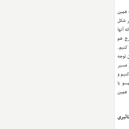
 همین
گر شکل
 آنها
رج هم
 کنیم.
 توجه
 مسیر
نیم و
سو با
 همین
اثیری