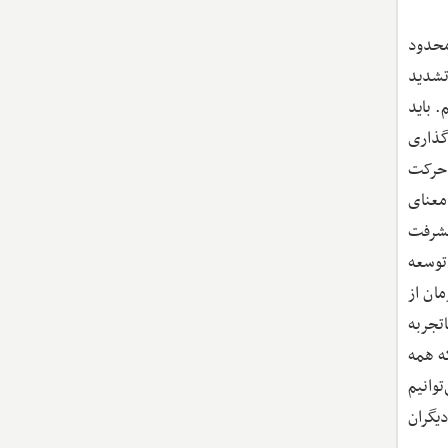
محدود
تشدید
 باید
گذاری
 حرکت
معنای
یشرفت
توسعه
ان از
تجربه
ه همه
وانیم
دیگران