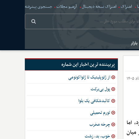
ا
اشتراک
اشتراک نسخه دیجیتال
آرشیو مجلات
جستجوی پیشرفته
بازار
پربیننده ترین اخبار این شماره
از ژئوپلیتیک تا ژئواکونومی
پول بی‌برکت
کالبدشکافی یک بلوا
تورم تحمیلی
، اما
چرخه مخرب
 میان
خوب، بد، زشت