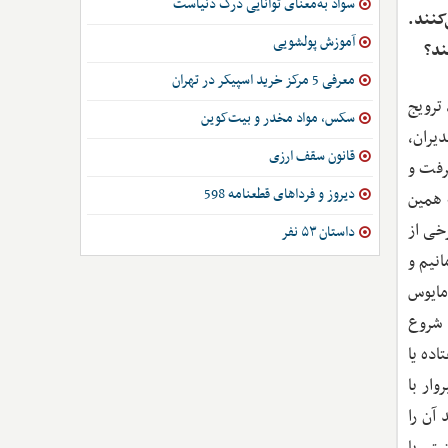
سواد به‌معنای توانایی درک دنیاست
کنند.
آموزش پولشویی
ند؟
معرفی 5 مرکز خرید اسپیکر در تهران
ترویج
سکس، مواد مخدر و بیت‌کوین
یران،
قانون سقف ارزی
رفت و
دیروز و فرداهای قطعنامه 598
ه همین
خی از
داستان ۵۳ نفر
نیم و
مایوس
 شروع
اده یا
ار با
 آن را
تی یا