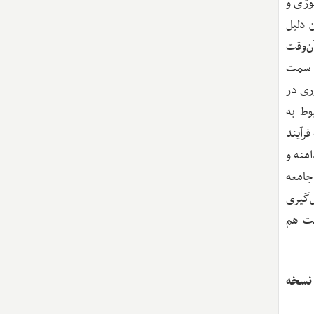
وژی و
 دلیل
ن‌وقت
به سمت
وری در
وط به
فرآیند
امنه و
جامعه
ل‌گیری
خت هم
 نسخه