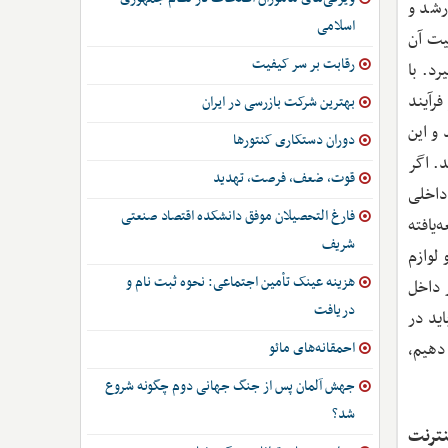
رشد و
اسلامی
یت آن
رقابت بر سر کیفیت
د. با
رآیند
بهترین شرکت بازرسی در ایران
 و این
دوران دستکاری کنتورها
د. اگر
قوت، ضعف، فرصت، تهدید
داخلی
فارغ التحصیلان موفق دانشکده اقتصاد صنعتی
یافته
شریف
 لوازم
هزینه عینک تأمین اجتماعی: نحوه ثبت نام و
ر داخل
دریافت
اید در
 دهیم،
احمقانه‌های مائو
جهش آلمان پس از جنگ جهانی دوم چگونه شروع
شد؟
نترنت