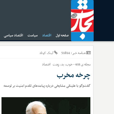
صفحه اول
اقتصاد
سیاست
اقتصاد سیاسی
ا
51814
شناسه خبر :
لینک کوتاه
مجله ی 633 - خوب، بد، زشت
اقتصاد
چرخه مخرب
گفت‌وگو با علینقی مشایخی درباره پیامدهای تقدم امنیت بر توسعه