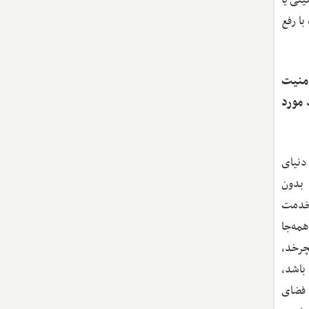
با رفع
امنیت
 مورد
 دنیای
 بدون
 خدمت
همه‌جا
چرخد،
 باشد،
 فضای