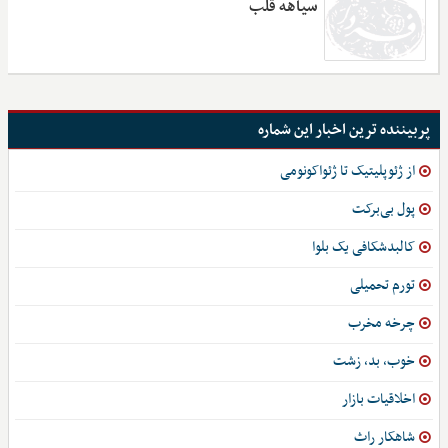
سیاهه قلب
پربیننده ترین اخبار این شماره
از ژئوپلیتیک تا ژئواکونومی
پول بی‌برکت
کالبدشکافی یک بلوا
تورم تحمیلی
چرخه مخرب
خوب، بد، زشت
اخلاقیات بازار
شاهکار راث