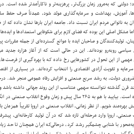
دولتی که به‌مرور زمان بزرگ‌تر، پرهزینه‌تر و ناکارآمدتر شده است. در
ا، آموزش، بهداشت و سرمایه‌گذاری مولد شود، عمدتاً صرف حفظ سا
ان به ناتوانی مردم ایران نسبت داد. جامعه ایران بارها نشان داده که از
ما مشکل اصلی این بوده که فضای لازم برای شکوفایی استعدادها و ایده‌ها
ن، تولیدکنندگان و صاحبان ایده با موانع گسترده‌ای از جمله مقررات پی
یاسی روبه‌رو بوده‌اند. این در حالی است که از آغاز هزاره جدید می
مهمی از این تحول در کشورهایی رخ داده که با بهره‌گیری از فرصت‌ها،
ایه و تقویت آزادی اقتصادی را انتخاب کرده‌اند. در بسیاری از اقتص
روری دولت، به رشد سریع صنعتی و افزایش رفاه عمومی منجر شد. درحا
چند قرن گذشته نتوانسته سهمی متناسب از این روند جهانی داشته باشد 
بزرگی از جامعه از فرصت‌های رشد و پیشرفت محروم مانده است. بیایید با هم به ۲۶۵ سال پیش و زمان وقوع انقلاب صن
 بهره‌مند شویم. از نظر زمانی، انقلاب صنعتی در اروپا تقریباً همزمان با
ب صنعتی، اروپا وارد مرحله‌ای تازه شد که در آن تولید کارخانه‌ای، پیشر
ایه‌محور با شتابی چشمگیر رشد کرد، درحالی‌که ایران همچنان تا حد زیا
ین دگرگونی در میدان جنگ احساس شد. شکست‌های ایران از روسیه در جن