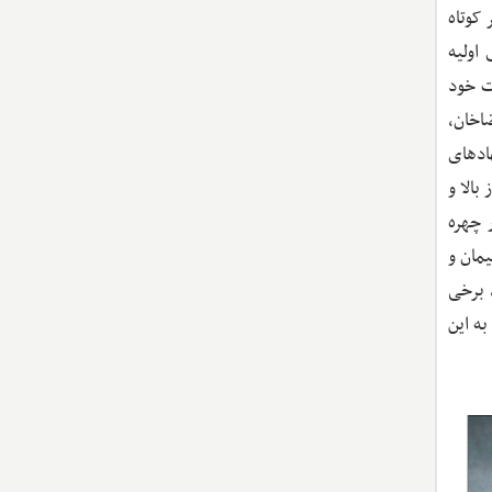
 کوتاه
 اولیه
ت خود
اخان،
ادهای
الا و
 چهره
مان و
 برخی
به این