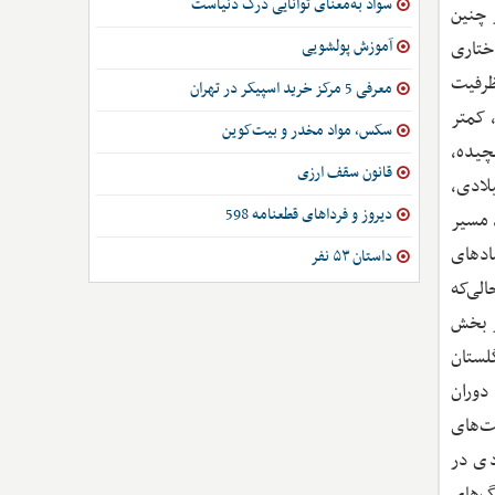
سواد به‌معنای توانایی درک دنیاست
 چنین
آموزش پولشویی
ختاری
 ظرفیت
معرفی 5 مرکز خرید اسپیکر در تهران
، کمتر
سکس، مواد مخدر و بیت‌کوین
چیده،
قانون سقف ارزی
لادی،
دیروز و فرداهای قطعنامه 598
 مسیر
ادهای
داستان ۵۳ نفر
لی‌که
و بخش
عتی در انگلستان
 دوران
فت‌های
دی در
گ‌های