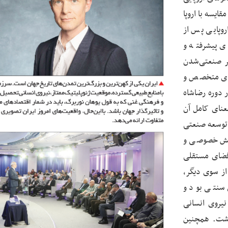
قایسه با اروپا
وپایی پس از
ی پیشرفته و
یر صنعتی‌شدن
روی متخصص و
ر دوره رضاشاه
عنای کامل آن
ه توسعه صنعتی
بخش خصوصی و
 فضای مستقلی
از سوی دیگر،
 سنتی بود و
یروی انسانی
اشت. همچنین