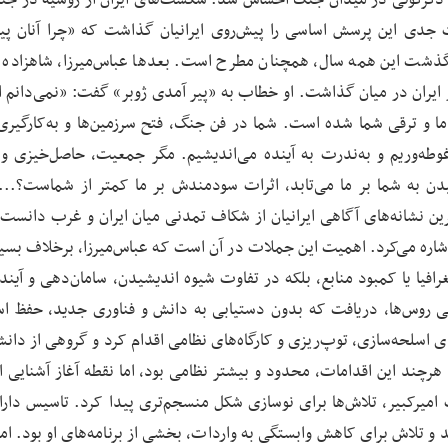
ورت جدی این پرسش اساسی را پیش‌روی ایرانیان گذاشت که «چرا آنان پ
 گذشت این همه سال، همچنان مطرح است. بعدها عباس‌میرزا، شاهزاده ن
ر ایران در میان گذاشت. او خطاب به «پیر آمدی ژوبر» گفت: «نمی‌دانم ا
 و ترقی شما شده است. شما در فن جنگ، فتح سرزمین‌ها و به‌کارگیری
غوطه‌وریم و به‌ندرت به آینده می‌اندیشیم. مگر جمعیت، حاصل‌خیزی و
یدن به شما بر ما می‌تابد، اثرات سودمندش بر ما کمتر از شماست؟...
ترین نشانه‌های آگاهی ایرانیان از شکاف تمدنی میان ایران و غرب دانست 
اشاره می‌کرد. اهمیت این جملات در آن است که عباس‌میرزا، برخلاف بسیا
فیا یا کمبود منابع، بلکه در تفاوت شیوه اندیشیدن، سامان‌دهی و آینده
ی روس‌ها، دریافت که بدون دستیابی به دانش و فناوری جدید، حفظ اس
های اسلحه‌سازی، توپ‌ریزی و کارگاه‌های نظامی اقدام کرد و گروهی از دان
. هرچند این اقدامات، محدود و بیشتر نظامی بود، اما نقطه آغاز آشنایی ای
میرکبیر، تلاش‌ها برای نوسازی شکل منسجم‌تری پیدا کرد. تاسیس دارال
ید و تلاش برای کاهش وابستگی به واردات، بخشی از برنامه‌های او بود. ام