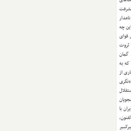
یشرفت
امدار
ین چه
 قوای
 ثروت
 گمان
که به
ری از
‌نگری
تقلال
شجویان
ران با
فنون،
یرکبیر