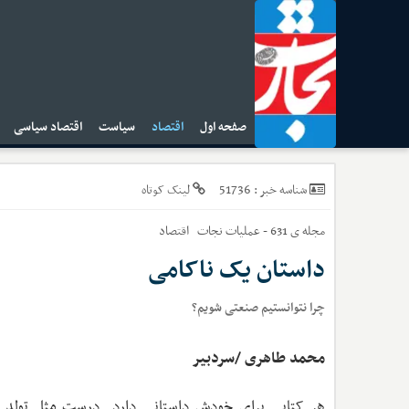
صفحه اول
اقتصاد
سیاست
اقتصاد سیاسی
ا
51736
شناسه خبر :
لینک کوتاه
مجله ی 631 - عملیات نجات
اقتصاد
داستان یک ناکامی
چرا نتوانستیم صنعتی شویم؟
محمد طاهری /سردبیر
هر کتابی برای خودش داستانی دارد. درست مثل تولد آدم