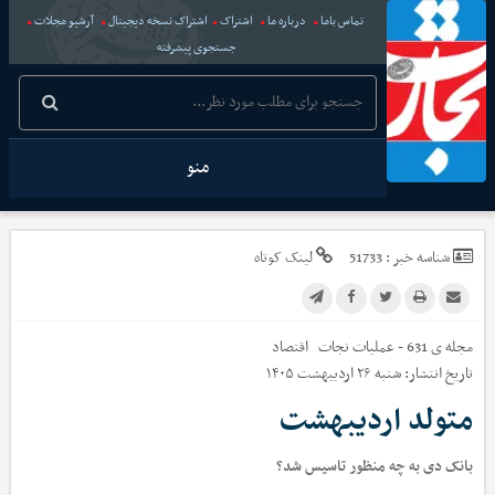
تماس باما
درباره ما
اشتراک
اشتراک نسخه دیجیتال
آرشیو مجلات
جستجوی پیشرفته
منو
شناسه خبر :
51733
لینک کوتاه
مجله ی 631 - عملیات نجات
اقتصاد
تاریخ انتشار:
شنبه ۲۶ اردیبهشت ۱۴۰۵
متولد اردیبهشت
بانک دی به چه منظور تاسیس شد؟