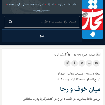
تماس باما
درباره ما
اشتراک
اشتراک نسخه دیجیتال
آرشیو مجلات
جستجوی پیشرفته
منو
شناسه خبر :
51730
لینک کوتاه
مجله ی 631 - عملیات نجات
اقتصاد
تاریخ انتشار:
شنبه ۲۶ اردیبهشت ۱۴۰۵
میان خوف و رجا
بررسی نااطمینانی‌ها در اقتصاد ایران در گفت‌وگو با پدرام سلطانی