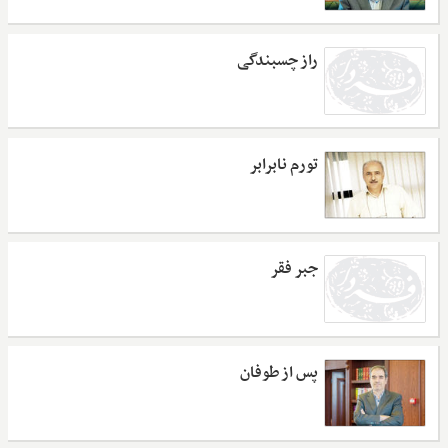
راز چسبندگی
تورم نابرابر
جبر فقر
پس از طوفان