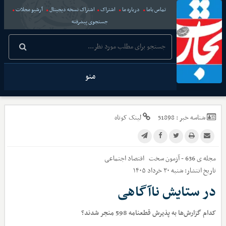
تماس باما
درباره ما
اشتراک
اشتراک نسخه دیجیتال
آرشیو مجلات
جستجوی پیشرفته
منو
شناسه خبر :
51898
لینک کوتاه
مجله ی 636 - آزمون سخت
اقتصاد اجتماعی
تاریخ انتشار:
شنبه ۳۰ خرداد ۱۴۰۵
در ستایش ناآگاهی
کدام گزارش‌ها به پذیرش قطعنامه 598 منجر شدند؟