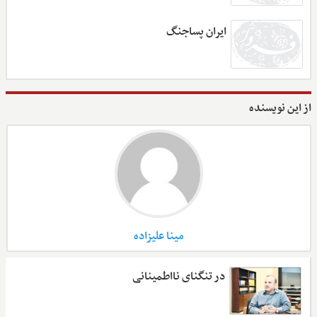
ایران پساجنگ
از این نویسنده
مینا علیزاده
در تنگنای نااطمینانی