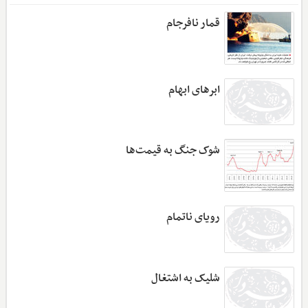
قمار نافرجام
ابرهای ابهام
شوک جنگ به قیمت‌ها
رویای ناتمام
شلیک به اشتغال