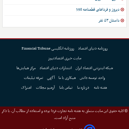
دیروز و فرداهای قطعنامه 598
داستان ۵۳ نفر
روزنامه دنیای اقتصاد
روزنامه انگلیسی Financial Tribune
سایت خبری اقتصادنیوز
شبکه اینترنتی اقتصاد ایران
انتشارات دنیای اقتصاد
مرکز همایش‌ها
واحد توسعه دانش
همکاری با ما
آگهی
تعرفه تبلیغات
هفته نامه
درباره ما
تماس باما
آرشیو مجلات
اشتراک
©کلیه حقوق این سایت متعلق به هفته نامه تجارت فردا بوده و استفاده از مطالب آن، با ذکر
منبع آزاد است.