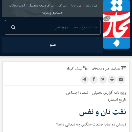
تماس باما
درباره ما
اشتراک
اشتراک نسخه دیجیتال
آرشیو مجلات
جستجوی پیشرفته
منو
شناسه خبر :
49522
لینک کوتاه
ویژه نامه گزارش تحلیلی
اقتصاد اجتماعی
تاریخ انتشار:
نفت نان و نفس
زیستن در سایه صنعت سنگین چه تبعاتی دارد؟