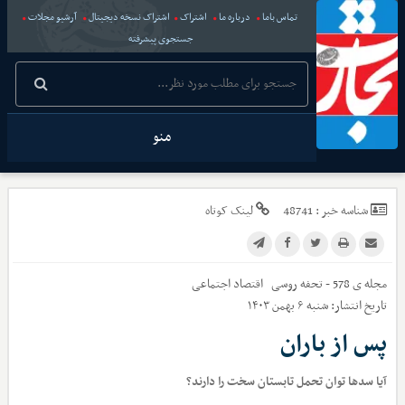
تماس باما
درباره ما
اشتراک
اشتراک نسخه دیجیتال
آرشیو مجلات
جستجوی پیشرفته
منو
شناسه خبر :
48741
لینک کوتاه
مجله ی 578 - تحفه روسی
اقتصاد اجتماعی
تاریخ انتشار:
شنبه ۶ بهمن ۱۴۰۳
پس از باران
آیا سدها توان تحمل تابستان سخت را دارند؟