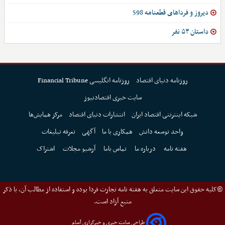
دیروز و فرداهای قطعنامه 598
داستان ۵۳ نفر
روزنامه دنیای اقتصاد
روزنامه انگلیسی Financial Tribune
سایت خبری اقتصادنیوز
شبکه اینترنتی اقتصاد ایران
انتشارات دنیای اقتصاد
مرکز همایش‌ها
واحد توسعه دانش
همکاری با ما
آگهی
تعرفه تبلیغات
هفته نامه
درباره ما
تماس باما
آرشیو مجلات
اشتراک
©کلیه حقوق این سایت متعلق به هفته نامه تجارت فردا بوده و استفاده از مطالب آن، با ذکر
منبع آزاد است.
طراحی سایت خبری و خبرگزاری آسام