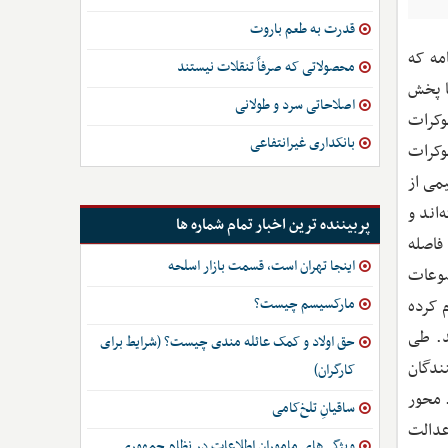
قدرت به طعم باروت
امه که
محصولاتی که صرفاً تنقلات نیستند
نبه و با پخش
اصلاحاتی سرد و طولانی
وکرات
بانکداری غیرانتفاعی
دموکرات
می از
‌اند و
پربیننده ترین اخبار تمام شماره ها
فاصله
اینجا تهران است، قسمت بازار اسلحه
مه به موضوعات
مارکسیسم چیست؟
 کرده
د. طی
حق اولاد و کمک عائله مندی چیست؟ (شرایط برای
ظاهر شد در حالی ‌که تنها 35 درصد از بینندگان
کارگران)
لویزیونی از سال 2005 تابه‌حال است. محور
ساقیانِ تلخ‌کامی
عدالت
ویژگی‌های ماموران اطلاعات در نظام جمهوری