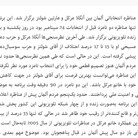
مناظره انتخاباتی آلمان بین آنگلا مرکل و مارتین شولتز برگزار شد. این برن
تنها مناظره دو نامزد قبل از انتخابات 24 سپتامبر بود در روز یکش
زنده تلویزیونی برگزار شد. طی آخرین نظرسنجی‌ها آنگلا مرکل و حزب دم
مسیحی او با 15 تا 17 درصد اختلاف از آقای شولتز و حزب سوسیال‌
پیشی گرفته است. این در حالی است که طی همین نظرسنجی‌ها حدود نی
مردم آلمان هنوز تصمیم قطعی خود را برای انتخاب نامزد مورد نظر نگرفته
این مناظره می‌توانست بهترین فرصت برای آقای شولتز در جهت کاهش 
خود با خانم مرکل باشد. این دو نامزد در 90 دقیقه وقت برنا
امنیت ملی پرداختند. حدود یک‌پنجم مردم آلمان پیش از مناظره اعلام
این برنامه به‌صورت زنده و از چهار شبکه تلویزیونی این کشور پخش ش
نظرسنجی بین بیننده‌ها 55 درصد معتقدند خانم مرکل قوی‌تر و قانع‌کننده‌تر از رقیب خود 
آقای شولتز را پیروز مناظره می‌دانند. طبق این آمار این بهترین عملکرد خانم مرکل در مناظرات ت
 باز دو سال پیش آلمان در قبال پناهجویان بود. موضوع مهم بعدی 