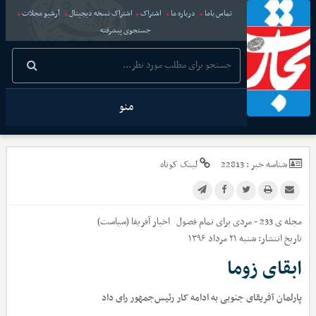
تماس باما
درباره ما
اشتراک
اشتراک نسخه دیجیتال
آرشیو مجلات
جستجوی پیشرفته
منو
شناسه خبر :
22813
لینک کوتاه
مجله ی 233 - مردی برای تمام فصول
اخبار
آفریقا (سیاست)
تاریخ انتشار:
شنبه ۲۱ مرداد ۱۳۹۶
ابقای زوما
پارلمان آفریقای جنوبی به ادامه کار رئیس‌جمهور رای داد