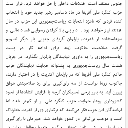
جنوبی معتقد است اختلافات داخلی را حل خواهد کرد. قرار است
حزب کنگره ملی آفریقا در ماه دسامبر رهبر جدید خود را انتخاب
کند،‌ فردی که نامزد انتخابات ریاست‌جمهوری این حزب در سال
2019 نیز خواهد بود. در پی بالا گرفتن رسوایی فساد مالی و
سوء‌استفاده از قدرت، پارلمان آفریقای جنوبی بار دیگر تصمیم
گرفت صلاحیت جاکوب زوما برای ادامه کار در پست
ریاست‌جمهوری را به داوری نمایندگان پارلمان بگذارد. در جریان
هشت سال ریاست‌جمهوری به پشتوانه حمایت نمایندگان حزب
حاکم کنگره ملی آفریقا که در پارلمان اکثریت را در اختیار دارند،
جاکوب زوما توانست از سه رای‌گیری برای رد صلاحیتش موفق
بیرون آید. به باور برخی تحلیلگران گرچه با افزایش انتقادها از نحوه
کشورداری زوما، حمایت حزب کنگره ملی از او کمتر شده اما
نمایندگان این حزب فکر می‌کنند که برکناری وی از قدرت خطرناک
است و موجب بی‌ثباتی در کشور خواهد شد. همزمان با رای‌گیری
در پارلمان، در کیپ تاون، ژوهانسبورگ و پروتوریا مخالفان دولت در