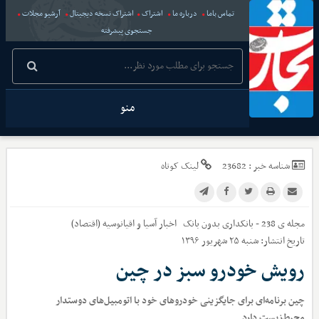
تماس باما
درباره ما
اشتراک
اشتراک نسخه دیجیتال
آرشیو مجلات
جستجوی پیشرفته
منو
شناسه خبر :
23682
لینک کوتاه
مجله ی 238 - بانکداری بدون بانک
اخبار
آسیا و اقیانوسیه (اقتصاد)
تاریخ انتشار:
شنبه ۲۵ شهریور ۱۳۹۶
رویش خودرو سبز در چین
چین برنامه‌ای برای جایگزینی خودروهای خود با اتومبیل‌های دوستدار
محیط‌زیست دارد